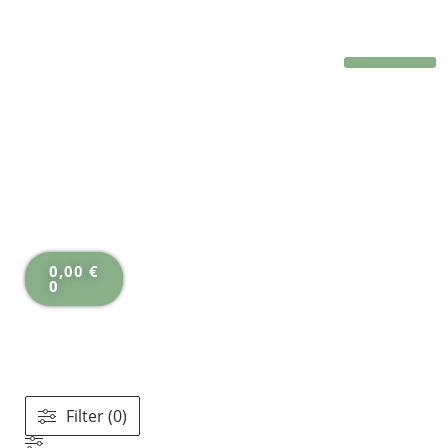
Shop
0,00
€
0
Filter (0)