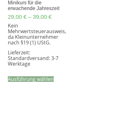
Minikurs für die
erwachende Jahreszeit
29,00
€
–
39,00
€
Kein
Mehrwertsteuerausweis,
da Kleinunternehmer
nach §19 (1) UStG.
Lieferzeit:
Standardversand: 3-7
Werktage
Dieses
Ausführung wählen
Produkt
weist
mehrere
Varianten
auf.
Die
Optionen
können
auf
der
Produktseite