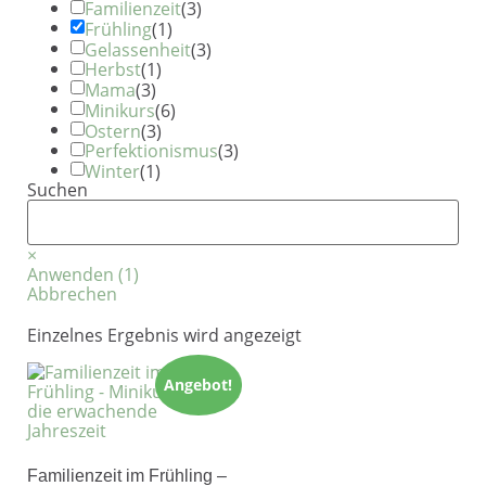
Familienzeit
(
3
)
Frühling
(
1
)
Gelassenheit
(
3
)
Herbst
(
1
)
Mama
(
3
)
Minikurs
(
6
)
Ostern
(
3
)
Perfektionismus
(
3
)
Winter
(
1
)
Suchen
Suchen
×
Anwenden
(
1
)
Abbrechen
Einzelnes Ergebnis wird angezeigt
Angebot!
Familienzeit im Frühling –