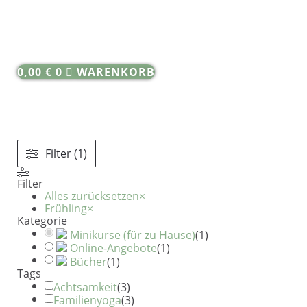
Shop
0,00
€
0
WARENKORB
Filter (1)
Filter
Alles zurücksetzen
×
Frühling
×
Kategorie
Minikurse (für zu Hause)
(
1
)
Online-Angebote
(
1
)
Bücher
(
1
)
Tags
Achtsamkeit
(
3
)
Familienyoga
(
3
)