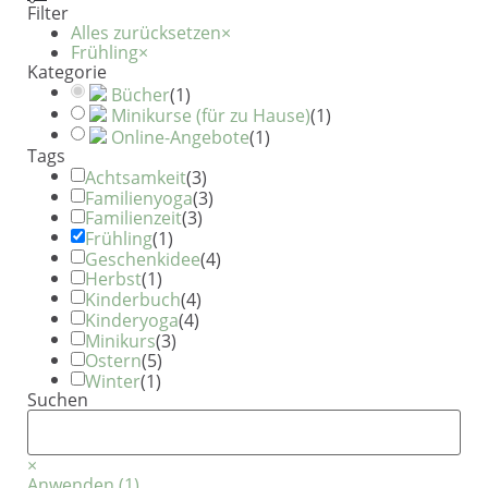
Filter
Alles zurücksetzen
×
Frühling
×
Kategorie
Bücher
(
1
)
Minikurse (für zu Hause)
(
1
)
Online-Angebote
(
1
)
Tags
Achtsamkeit
(
3
)
Familienyoga
(
3
)
Familienzeit
(
3
)
Frühling
(
1
)
Geschenkidee
(
4
)
Herbst
(
1
)
Kinderbuch
(
4
)
Kinderyoga
(
4
)
Minikurs
(
3
)
Ostern
(
5
)
Winter
(
1
)
Suchen
×
Anwenden
(
1
)