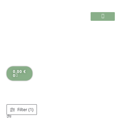
Shop
0,00
€
0
Filter (1)